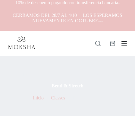
10% de descuento pagando con transferencia bancaria-
S
a
CERRAMOS DEL 28/7 AL 4/10----LOS ESPERAMOS
l
NUEVAMENTE EN OCTUBRE---
t
a
r
a
l
Carro
c
de
o
compra
n
t
e
By
Natalia Thevenet
On
7 de mayo de 2021
n
i
Bend & Stretch
d
o
Inicio
Classes
Bend & Stretch