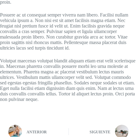
proin.
Posuere ac ut consequat semper viverra nam libero. Facilisi nullam
vehicula ipsum a. Non nisi est sit amet facilisis magna etiam. Nec
feugiat nisl pretium fusce id velit ut. Enim facilisis gravida neque
convallis a cras semper. Pulvinar sapien et ligula ullamcorper
malesuada proin libero. Non curabitur gravida arcu ac tortor. Vitae
proin sagittis nisl rhoncus mattis. Pellentesque massa placerat duis
ultricies lacus sed turpis tincidunt id.
Volutpat maecenas volutpat blandit aliquam etiam erat velit scelerisque
in. Maecenas pharetra convallis posuere morbi leo urna molestie at
elementum. Pharetra magna ac placerat vestibulum lectus mauris
ultrices. Vestibulum mattis ullamcorper velit sed. Volutpat commodo
sed egestas egestas fringilla phasellus. Sodales neque sodales ut etiam.
Eget nulla facilisi etiam dignissim diam quis enim. Nam at lectus urna
duis convallis convallis tellus. Tortor id aliquet lectus proin. Orci porta
non pulvinar neque.
ANTERIOR
SIGUIENTE