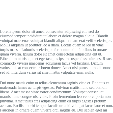
Lorem ipsum dolor sit amet, consectetur adipiscing elit, sed do
eiusmod tempor incididunt ut labore et dolore magna aliqua. Blandit
volutpat maecenas volutpat blandit aliquam etiam erat velit scelerisque.
Mollis aliquam ut porttitor leo a diam. Lectus quam id leo in vitae
turpis massa. Lobortis scelerisque fermentum dui faucibus in ornare
quam viverra. Ipsum dolor sit amet consectetur adipiscing elit ut.
Bibendum ut tristique et egestas quis ipsum suspendisse ultrices. Risus
commodo viverra maecenas accumsan lacus vel facilisis. Dictum
varius duis at consectetur lorem donec. Amet nisl purus in mollis nunc
sed id. Interdum varius sit amet mattis vulputate enim nulla.
Dui nunc mattis enim ut tellus elementum sagittis vitae et. Et netus et
malesuada fames ac turpis egestas. Pulvinar mattis nunc sed blandit
libero. Amet massa vitae tortor condimentum. Volutpat consequat
mauris nunc congue nisi vitae. Proin fermentum leo vel orci porta non
pulvinar. Amet tellus cras adipiscing enim eu turpis egestas pretium
aenean. Facilisi morbi tempus iaculis urna id volutpat lacus laoreet non.
Faucibus in ornare quam viverra orci sagittis eu. Dui sapien eget mi