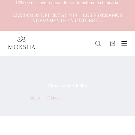
10% de descuento pagando con transferencia bancaria-
S
a
CERRAMOS DEL 28/7 AL 4/10----LOS ESPERAMOS
l
NUEVAMENTE EN OCTUBRE---
t
a
r
a
l
Carro
c
de
o
compra
n
t
e
By
Natalia Thevenet
On
7 de mayo de 2021
n
i
Vinyasa for Vitality
d
o
Inicio
Classes
Vinyasa for Vitality