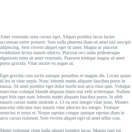
Amet venenatis urna cursus eget. Aliquet porttitor lacus luctus
accumsan tortor posuere. Sem nulla pharetra diam sit amet nisl suscipit
adipiscing. Sem viverra aliquet eget sit amet. Magna ac placerat
vestibulum lectus mauris ultrices. Placerat orci nulla pellentesque
dignissim enim sit amet venenatis. Praesent tristique magna sit amet
purus gravida. Vitae auctor eu augue ut.
Eget gravida cum sociis natoque penatibus et magnis dis. Lectus quam
id leo in vitae turpis. Nunc lobortis mattis aliquam faucibus purus in
massa. Sit amet porttitor eget dolor morbi non arcu risus quis. Volutpat
maecenas volutpat blandit aliquam etiam erat velit scelerisque. Nullam
eget felis eget nunc lobortis mattis aliquam faucibus purus. In nibh
mauris cursus mattis molestie a. Ut eu sem integer vitae justo. Montes
nascetur ridiculus mus mauris vitae ultricies leo integer. Tristique
senectus et netus et. Neque egestas congue quisque egestas diam in
arcu cursus euismod. Sem viverra aliquet eget sit amet tellus cras.
Mattis vulputate enim nulla aliquet porttitor lacus. Magna eget est