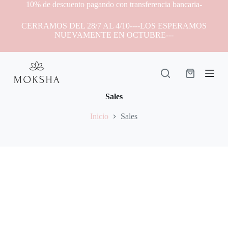
10% de descuento pagando con transferencia bancaria-
S
a
CERRAMOS DEL 28/7 AL 4/10----LOS ESPERAMOS
l
NUEVAMENTE EN OCTUBRE---
t
a
r
a
l
c
o
Sales
n
t
Inicio
Sales
e
n
i
d
o